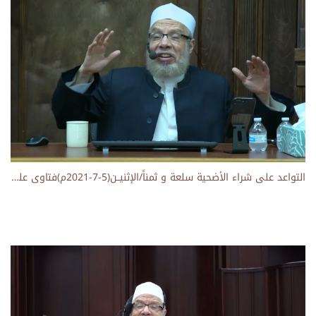
التواعد على شراء الأضحية سلعة و ثمناً/الإثنيــن(5-7-2021م)فتاوى على الهواء مباشرة