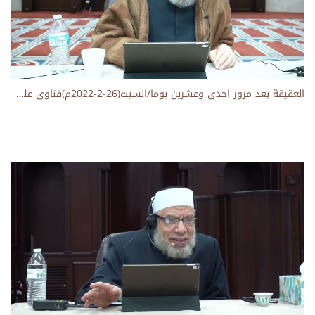
العقيقة بعد مرور احدى وعشرين يوما/السبت(26-2-2022م)فتاوى علي الهواء مباشرة