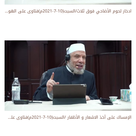
ادخار لحوم الأضاحي فوق ثلاث/السبت(10-7-2021م)فتاوى على الهواء مباشرة
الإمساك على أخذ الاشعار و الأظفار /السبت(10-7-2021م)فتاوى على الهواء مباشرة