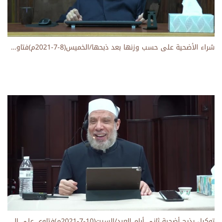
شراء الأضحية على حسب وزنها بعد ذبحها/الخميس(8-7-2021م)فتاوى على الهواء مباشرة
توكيل بذبح أضحية ثاني أيام العيد/السبت(10-7-2021م)فتاوى على الهواء مباشرة