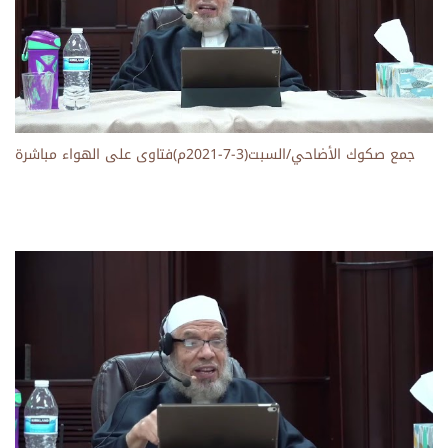
جمع صكوك الأضاحي/السبت(3-7-2021م)فتاوى على الهواء مباشرة