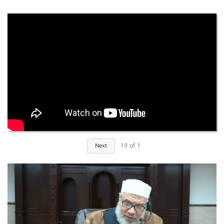
19
of
1
Next