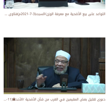
التواعد على بيع الأضحية مع معرفة الوزن/السبت(3-7-2021م)فتاوى على الهواء مباشرة
دعوى تقليل بعض المقيمين في الغرب من شأن الأضحية /الأحد🕋(11-7-2021م)فتاوى على الهواء مباشرة