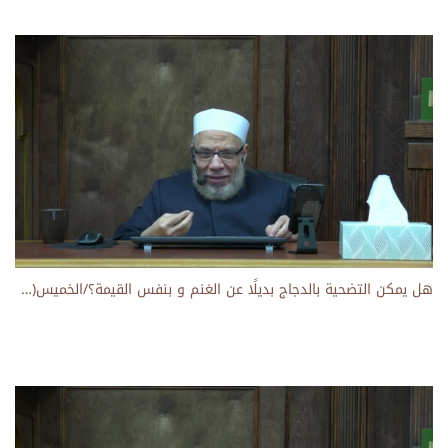
هل يمكن التضحية بالدجاج بديلًا عن الغنم و بنفس القيمة؟/الخميس(8-7-2021م)فتاوى على الهواء مباشرة