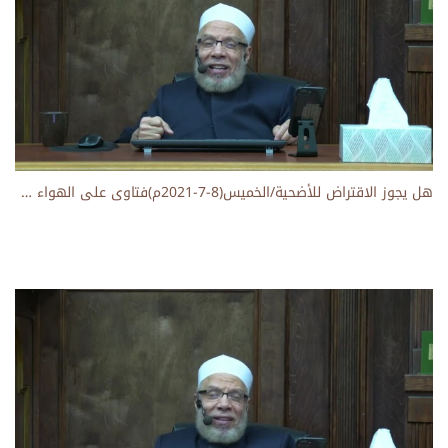
هل يجوز الاقتراض للأضحية/الخميس(8-7-2021م)فتاوى على الهواء مباشرة