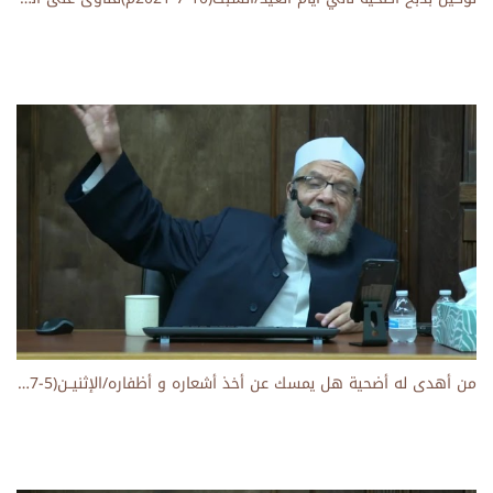
من أهدى له أضحية هل يمسك عن أخذ أشعاره و أظفاره/الإثنيــن(5-7-2021م)فتاوى على الهواء مباشرة