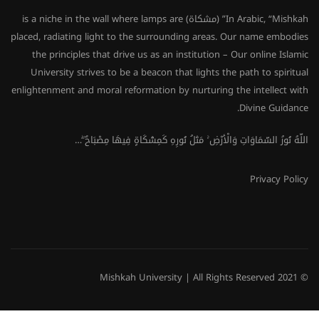
In Arabic, “Mishkah” (مشكاة) is a niche in the wall where lamps are
placed, radiating light to the surrounding areas. Our name embodies
the principles that drive us as an institution – Our online Islamic
University strives to be a beacon that lights the path to spiritual
enlightenment and moral reformation by nurturing the intellect with
Divine Guidance.
اللَّهُ نُورُ السَّمَاوَاتِ وَالْأَرْضِ ۚ مَثَلُ نُورِهِ كَمِشْكَاةٍ فِيهَا مِصْبَاحٌ ۖ…
Privacy Policy
© 2021 Mishkah University | All Rights Reserved