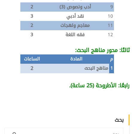
9
أدب ونصوص (3)
2
10
نقد أدبي
3
11
معاجم ولهجات
2
12
فقه اللغة
3
ثالثًا: محور مناهج البحث:
م
المادة
الساعات
2
1
مناهج البحث
رابعًا: الأطروحة (25 ساعة).
بحث